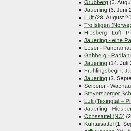
Grubberg
(6. Augu
Jauerling
(6. Juni 
Luft
(28. August 2
Trollstigen (Norwe
Hiesberg - Luft - P
Jauerling - eine 
Loser - Panorama
Gahberg - Radfahr
Jauerling
(14. Juli
Frühlingsbegin: Ja
Jauerling
(3. Sept
Seiberer - Wachau
Steyersberger Sc
Luft (Texingtal – Pi
Jauerling - Hiesbe
Ochssattel (NÖ)
(2
Kühtaisattel
(1. Se