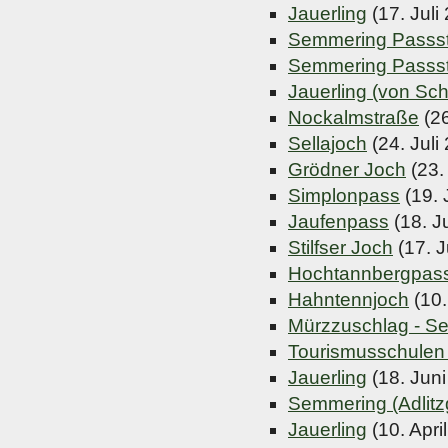
Jauerling
(17. Juli
Semmering Passs
Semmering Passs
Jauerling (von Sc
Nockalmstraße
(26
Sellajoch
(24. Juli
Grödner Joch
(23.
Simplonpass
(19. 
Jaufenpass
(18. J
Stilfser Joch
(17. J
Hochtannbergpas
Hahntennjoch
(10.
Mürzzuschlag - S
Tourismusschulen
Jauerling
(18. Juni
Semmering (Adlitz
Jauerling
(10. Apri