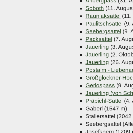
Arlbergpass
(31. A
Soboth
(11. Augus
Rauniaksattel
(11.
Paulitschsattel
(9.
Seebergsattel
(9. 
Packsattel
(7. Aug
Jauerling
(3. Augu
Jauerling
(2. Okto
Jauerling
(26. Aug
Postalm - Liebena
Großglockner-Hoc
Gerlospass
(9. Au
Jauerling (von Sc
Präbichl-Sattel
(4.
Gaberl (1547 m)
Stallersattel (2042
Seebergsattel (Af
Josefsberg (1209 