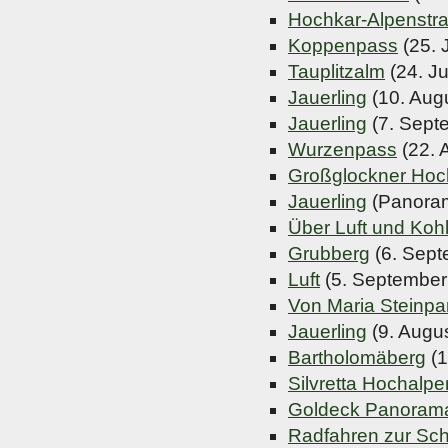
Hochkar-Alpenstr
Koppenpass
(25. 
Tauplitzalm
(24. Ju
Jauerling
(10. Aug
Jauerling
(7. Sept
Wurzenpass
(22. 
Großglockner Hoc
Jauerling
(Panoram
Über Luft und Koh
Grubberg
(6. Sept
Luft
(5. September
Von Maria Steinpar
Jauerling
(9. Augu
Bartholomäberg
(1
Silvretta Hochalp
Goldeck Panoram
Radfahren zur Sch