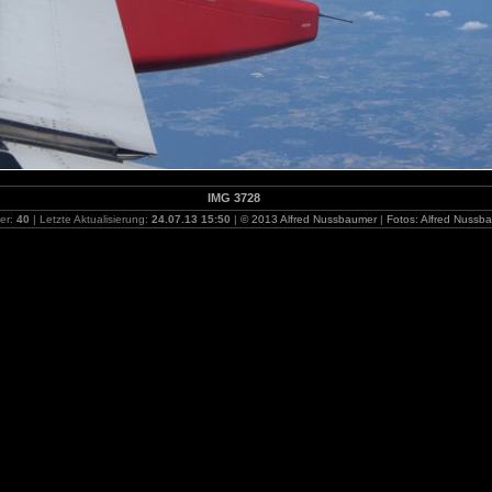
IMG 3728
der:
40
| Letzte Aktualisierung:
24.07.13 15:50
|
© 2013 Alfred Nussbaumer
|
Fotos: Alfred Nussb