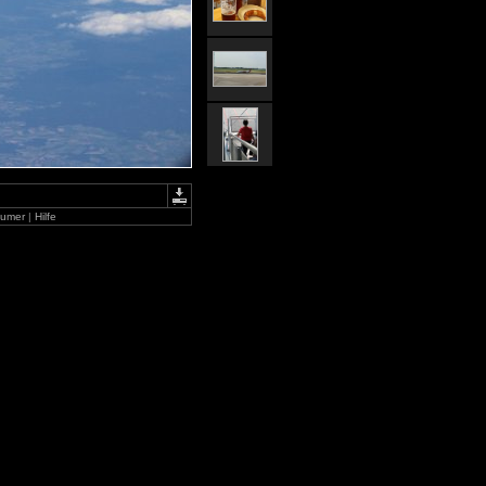
aumer
|
Hilfe