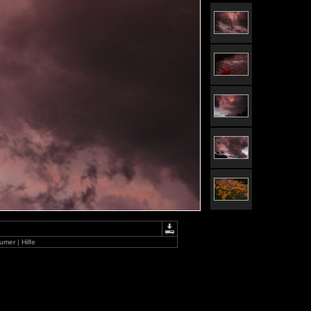
aumer
|
Hilfe